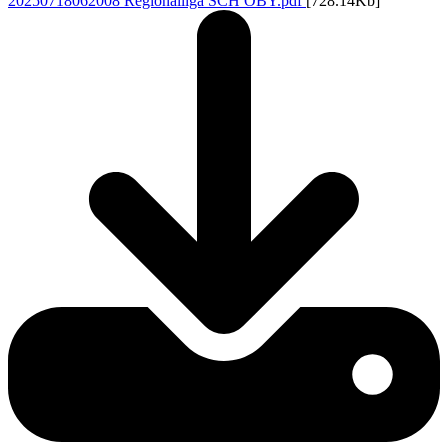
20250718062008 Regionalliga SCH OBY.pdf
[728.14Kb]