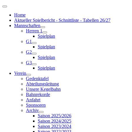
Home
Aktueller Spielbericht - Schnittliste - Tabellen 26/27
Mannschaften
Herren 1
Spielplan
G1
Spielplan
G2
Spielplan
G3
Spielplan
Verein
Gedenktafel
Abteilungsleitung
Unsere Kegelbahn
Bahnrekorde
Anfahrt
Sponsoren
Archiv
Saison 2025/2026
Saison 2024/2025
Saison 2023/2024
Saison 2022/2023